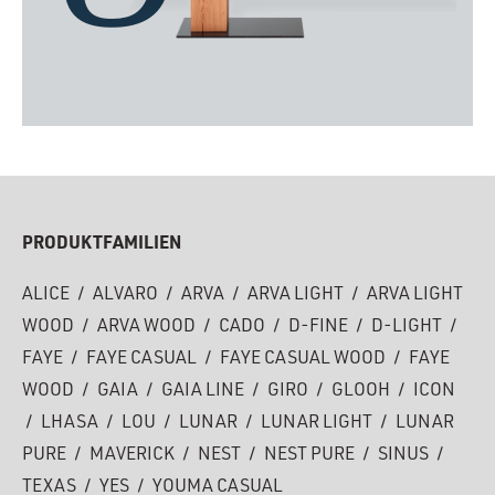
PRODUKTFAMILIEN
ALICE
/
ALVARO
/
ARVA
/
ARVA LIGHT
/
ARVA LIGHT
WOOD
/
ARVA WOOD
/
CADO
/
D-FINE
/
D-LIGHT
/
FAYE
/
FAYE CASUAL
/
FAYE CASUAL WOOD
/
FAYE
WOOD
/
GAIA
/
GAIA LINE
/
GIRO
/
GLOOH
/
ICON
/
LHASA
/
LOU
/
LUNAR
/
LUNAR LIGHT
/
LUNAR
PURE
/
MAVERICK
/
NEST
/
NEST PURE
/
SINUS
/
TEXAS
/
YES
/
YOUMA CASUAL