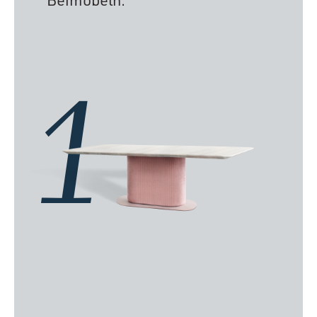
Beimöbeln.
1