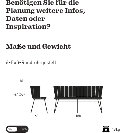
Benötigen Sie für die
Planung weitere Infos,
Daten oder
Inspiration?
Maße und Gewicht
6-Fuß-Rundrohrgestell
81
47 (53)
63
188
cm
inch
18 kg