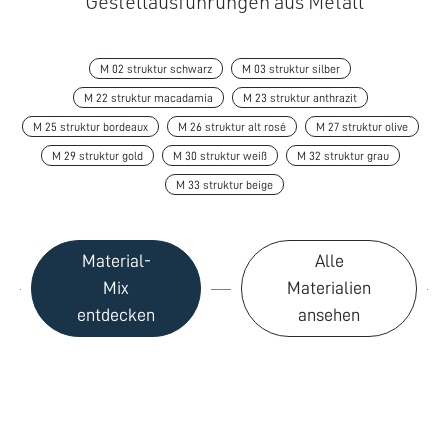
Gestellausführungen aus Metall
M 02 struktur schwarz
M 03 struktur silber
M 22 struktur macadamia
M 23 struktur anthrazit
M 25 struktur bordeaux
M 26 struktur alt rosé
M 27 struktur olive
M 29 struktur gold
M 30 struktur weiß
M 32 struktur grau
M 33 struktur beige
Material-
Alle
Mix
Materialien
entdecken
ansehen