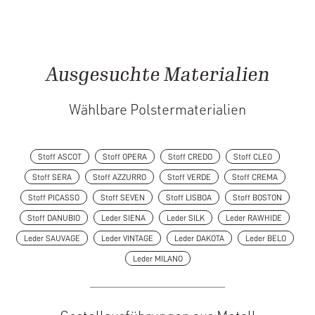
Ausgesuchte Materialien
Wählbare Polstermaterialien
Stoff ASCOT
Stoff OPERA
Stoff CREDO
Stoff CLEO
Stoff SERA
Stoff AZZURRO
Stoff VERDE
Stoff CREMA
Stoff PICASSO
Stoff SEVEN
Stoff LISBOA
Stoff BOSTON
Stoff DANUBIO
Leder SIENA
Leder SILK
Leder RAWHIDE
Leder SAUVAGE
Leder VINTAGE
Leder DAKOTA
Leder BELO
Leder MILANO