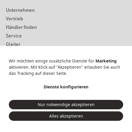
Unternehmen
Vertrieb
Händler finden
Service
Gleiter
Downloads
Wir möchten einige zusätzliche Dienste für
Marketing
Material
aktivieren. Mit Klick auf "Akzeptieren" erlauben Sie auch
News & Presse
das Tracking auf dieser Seite.
Kontakt
Dienste konfigurieren
© 2026 KFF GmbH & Co. KG
Nur notwendige akzeptieren
Datenschutz
|
Dienste anpassen
Impressum
|
AGB
Alles akzeptieren