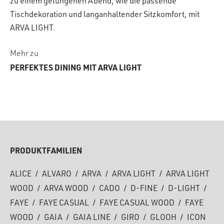
zu einem gelungenen Abend, wie die passende
Tischdekoration und langanhaltender Sitzkomfort, mit
ARVA LIGHT.
Mehr zu
PERFEKTES DINING MIT ARVA LIGHT
PRODUKTFAMILIEN
ALICE
/
ALVARO
/
ARVA
/
ARVA LIGHT
/
ARVA LIGHT
WOOD
/
ARVA WOOD
/
CADO
/
D-FINE
/
D-LIGHT
/
FAYE
/
FAYE CASUAL
/
FAYE CASUAL WOOD
/
FAYE
WOOD
/
GAIA
/
GAIA LINE
/
GIRO
/
GLOOH
/
ICON