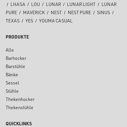
/
LHASA
/
LOU
/
LUNAR
/
LUNAR LIGHT
/
LUNAR
PURE
/
MAVERICK
/
NEST
/
NEST PURE
/
SINUS
/
TEXAS
/
YES
/
YOUMA CASUAL
PRODUKTE
Alle
Barhocker
Barstühle
Bänke
Sessel
Stühle
Thekenhocker
Thekenstühle
QUICKLINKS