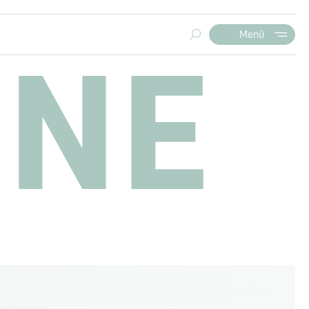
Menü
INE