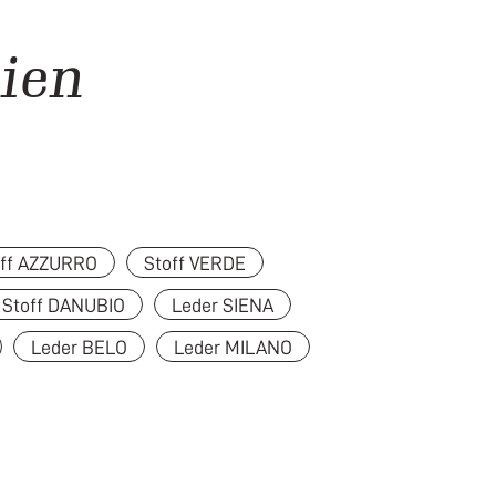
ien
off AZZURRO
Stoff VERDE
Stoff DANUBIO
Leder SIENA
Leder BELO
Leder MILANO