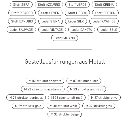
Stoff SERA
Stoff AZZURRO
Stoff VERDE
Stoff CREMA
Stoff PICASSO
Stoff SEVEN
Stoff LISBOA
Stoff BOSTON
Stoff DANUBIO
Leder SIENA
Leder SILK
Leder RAWHIDE
Leder SAUVAGE
Leder VINTAGE
Leder DAKOTA
Leder BELO
Leder MILANO
Gestellausführungen aus Metall
M 02 struktur schwarz
M 03 struktur silber
M 22 struktur macadamia
M 23 struktur anthrazit
M 25 struktur bordeaux
M 26 struktur alt rosé
M 27 struktur olive
M 29 struktur gold
M 30 struktur weiß
M 32 struktur grau
M 33 struktur beige