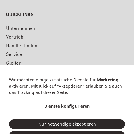
QUICKLINKS
Unternehmen
Vertrieb
Händler finden
Service
Gleiter
Downloads
Wir möchten einige zusätzliche Dienste für
Marketing
Material
aktivieren. Mit Klick auf "Akzeptieren" erlauben Sie auch
News & Presse
das Tracking auf dieser Seite.
Kontakt
Dienste konfigurieren
© 2026 KFF GmbH & Co. KG
Nur notwendige akzeptieren
Datenschutz
|
Dienste anpassen
Impressum
|
AGB