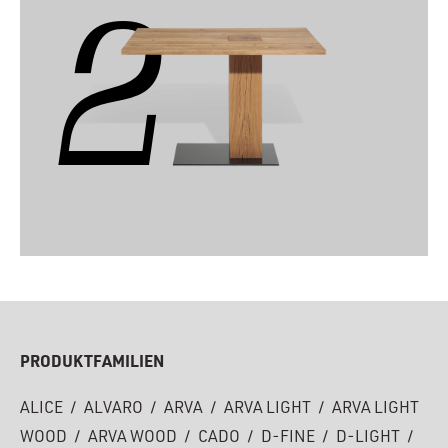
2
PRODUKTFAMILIEN
ALICE
/
ALVARO
/
ARVA
/
ARVA LIGHT
/
ARVA LIGHT
WOOD
/
ARVA WOOD
/
CADO
/
D-FINE
/
D-LIGHT
/