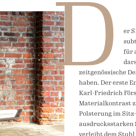
D
er S
sub
für 
dars
zeitgenössische De
haben. Der erste 
Karl-Friedrich För
Materialkontrast z
Polsterung im Sit
ausdrucksstarken S
verleiht dem Stuhl