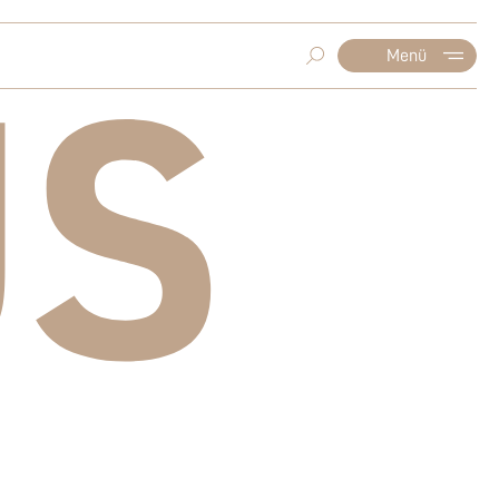
Menü
US