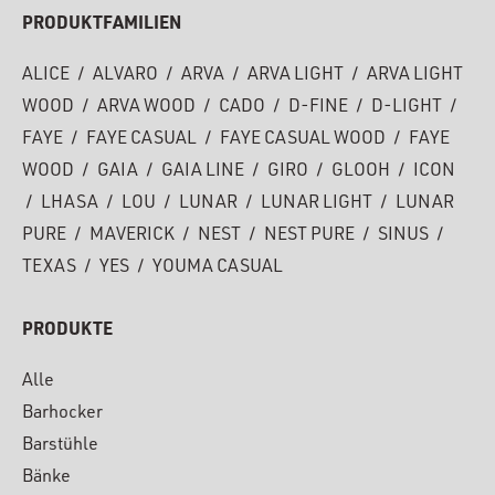
PRODUKTFAMILIEN
ALICE
/
ALVARO
/
ARVA
/
ARVA LIGHT
/
ARVA LIGHT
WOOD
/
ARVA WOOD
/
CADO
/
D-FINE
/
D-LIGHT
/
FAYE
/
FAYE CASUAL
/
FAYE CASUAL WOOD
/
FAYE
WOOD
/
GAIA
/
GAIA LINE
/
GIRO
/
GLOOH
/
ICON
/
LHASA
/
LOU
/
LUNAR
/
LUNAR LIGHT
/
LUNAR
PURE
/
MAVERICK
/
NEST
/
NEST PURE
/
SINUS
/
TEXAS
/
YES
/
YOUMA CASUAL
PRODUKTE
Alle
Barhocker
Barstühle
Bänke