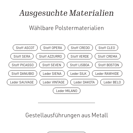
Ausgesuchte Materialien
Wählbare Polstermaterialien
Stoff ASCOT
Stoff OPERA
Stoff CREDO
Stoff CLEO
Stoff SERA
Stoff AZZURRO
Stoff VERDE
Stoff CREMA
Stoff PICASSO
Stoff SEVEN
Stoff LISBOA
Stoff BOSTON
Stoff DANUBIO
Leder SIENA
Leder SILK
Leder RAWHIDE
Leder SAUVAGE
Leder VINTAGE
Leder DAKOTA
Leder BELO
Leder MILANO
Gestellausführungen aus Metall