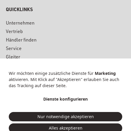
QUICKLINKS
Unternehmen
Vertrieb
Händler finden
Service
Gleiter
Downloads
Wir möchten einige zusätzliche Dienste für
Marketing
Material
aktivieren. Mit Klick auf "Akzeptieren" erlauben Sie auch
News & Presse
das Tracking auf dieser Seite.
Kontakt
Dienste konfigurieren
© 2026 KFF GmbH & Co. KG
Nur notwendige akzeptieren
Datenschutz
|
Dienste anpassen
Impressum
|
AGB
Alles akzeptieren