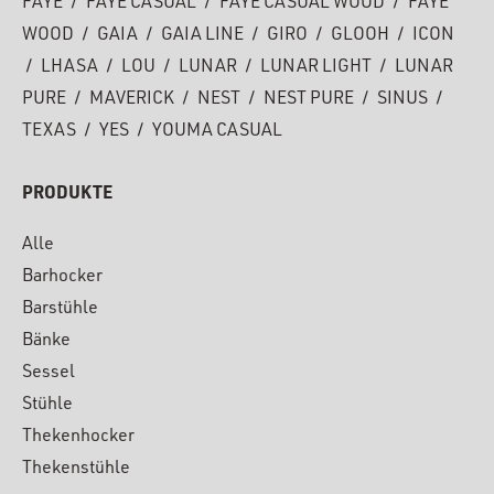
FAYE
/
FAYE CASUAL
/
FAYE CASUAL WOOD
/
FAYE
WOOD
/
GAIA
/
GAIA LINE
/
GIRO
/
GLOOH
/
ICON
/
LHASA
/
LOU
/
LUNAR
/
LUNAR LIGHT
/
LUNAR
PURE
/
MAVERICK
/
NEST
/
NEST PURE
/
SINUS
/
TEXAS
/
YES
/
YOUMA CASUAL
PRODUKTE
Alle
Barhocker
Barstühle
Bänke
Sessel
Stühle
Thekenhocker
Thekenstühle